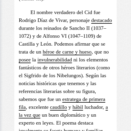
El nombre verdadero del Cid fue
Rodrigo Díaz de Vivar, personaje
destacado
durante los reinados de Sancho II (1037–
1072) y de Alfonso VI (1047–1109) de
Castilla y León. Podemos afirmar que se
trata de un
héroe de carne y hueso
, que no
posee
la
invulnerabilidad
ni los elementos
fantásticos de otros héroes literarios (como
el Sigfrido de los Nibelungos). Según las
noticias históricas que tenemos y las
referencias literarias sobre su figura,
sabemos que fue un
estratega
de primera
fila
, excelente
caudillo
y
hábil
luchador,
a
la vez que
un buen diplomático y un
experto en leyes. El poema destaca
igualmente su
faceta
humana y familiar.