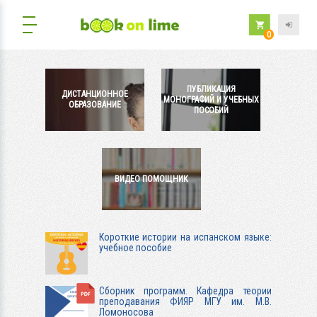
0
ПУБЛИКАЦИЯ
ДИСТАНЦИОННОЕ
МОНОГРАФИЙ И УЧЕБНЫХ
ОБРАЗОВАНИЕ
ПОСОБИЙ
ВИДЕО ПОМОЩНИК
Короткие истории на испанском языке:
учебное пособие
Сборник программ. Кафедра теории
преподавания ФИЯР МГУ им. М.В.
Ломоносова