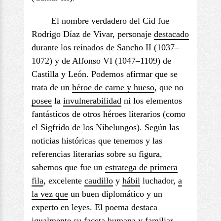
El nombre verdadero del Cid fue
Rodrigo Díaz de Vivar, personaje
destacado
durante los reinados de Sancho II (1037–
1072) y de Alfonso VI (1047–1109) de
Castilla y León. Podemos afirmar que se
trata de un
héroe de carne y hueso
, que no
posee
la
invulnerabilidad
ni los elementos
fantásticos de otros héroes literarios (como
el Sigfrido de los Nibelungos). Según las
noticias históricas que tenemos y las
referencias literarias sobre su figura,
sabemos que fue un
estratega
de primera
fila
, excelente
caudillo
y
hábil
luchador,
a
la vez que
un buen diplomático y un
experto en leyes. El poema destaca
igualmente su
faceta
humana y familiar.