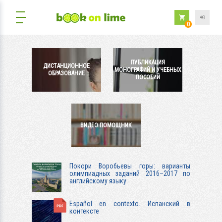
0
ПУБЛИКАЦИЯ
ДИСТАНЦИОННОЕ
МОНОГРАФИЙ И УЧЕБНЫХ
ОБРАЗОВАНИЕ
ПОСОБИЙ
ВИДЕО ПОМОЩНИК
Покори Воробьевы горы: варианты
олимпиадных заданий 2016–2017 по
английскому языку
Español en contexto. Испанский в
контексте