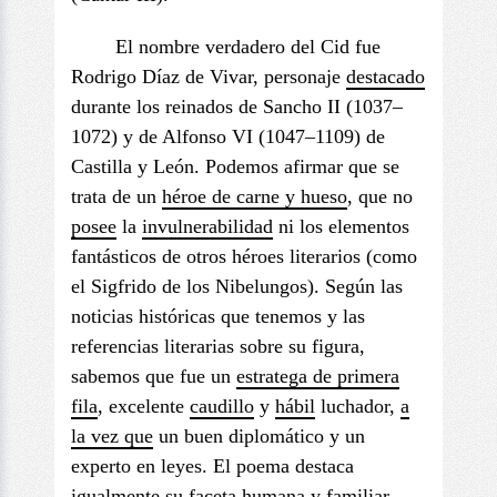
El nombre verdadero del Cid fue
Rodrigo Díaz de Vivar, personaje
destacado
durante los reinados de Sancho II (1037–
1072) y de Alfonso VI (1047–1109) de
Castilla y León. Podemos afirmar que se
trata de un
héroe de carne y hueso
, que no
posee
la
invulnerabilidad
ni los elementos
fantásticos de otros héroes literarios (como
el Sigfrido de los Nibelungos). Según las
noticias históricas que tenemos y las
referencias literarias sobre su figura,
sabemos que fue un
estratega
de primera
fila
, excelente
caudillo
y
hábil
luchador,
a
la vez que
un buen diplomático y un
experto en leyes. El poema destaca
igualmente su
faceta
humana y familiar.