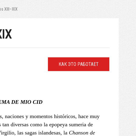
os XIII–XIX
XIX
КАК ЭТО РАБОТАЕТ
EMA DE MIO CID
ras, naciones y momentos históricos, hace muy
as tan diversas como la epopeya sumeria de
rgilio, las sagas islandesas, la
Chanson de