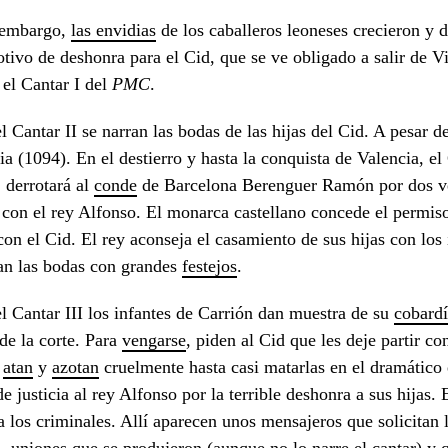
 embargo,
las
envidias
de los caballeros leoneses crecieron y d
tivo de deshonra para el Cid, que se ve obligado a salir de 
el Cantar I del
PMC
.
l Cantar II se narran las bodas de las hijas del Cid. A pesar d
ia (1094). En el destierro y hasta la conquista de Valencia, el
 derrotará al
conde
de Barcelona Berenguer Ramón por dos v
 con el rey Alfonso. El monarca castellano concede el permis
con el Cid. El rey aconseja el casamiento de sus hijas con los
an las bodas con grandes
festejos
.
l Cantar III los infantes de Carrión dan muestra de su
cobard
 de la corte. Para
vengarse
, piden al Cid que les deje partir c
s
atan
y
azotan
cruelmente hasta casi matarlas en el dramático
e justicia al rey Alfonso por la terrible deshonra a sus hijas. 
 a los criminales. Allí aparecen unos mensajeros que solicitan