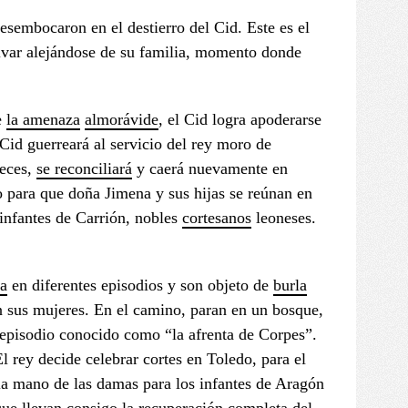
esembocaron en el destierro del Cid. Este es el
Vivar alejándose de su familia, momento donde
e
la amenaza
almorávide
, el Cid logra apoderarse
 Cid guerreará al servicio del rey moro de
eces,
se reconciliará
y caerá nuevamente en
o para que doña Jimena y sus hijas se reúnan en
 infantes de Carrión, nobles
cortesanos
leoneses.
ía
en diferentes episodios y son objeto de
burla
on sus mujeres. En el camino, paran en un bosque,
 episodio conocido como “la afrenta de Corpes”.
El rey decide celebrar cortes en Toledo, para el
 la mano de las damas para los infantes de Aragón