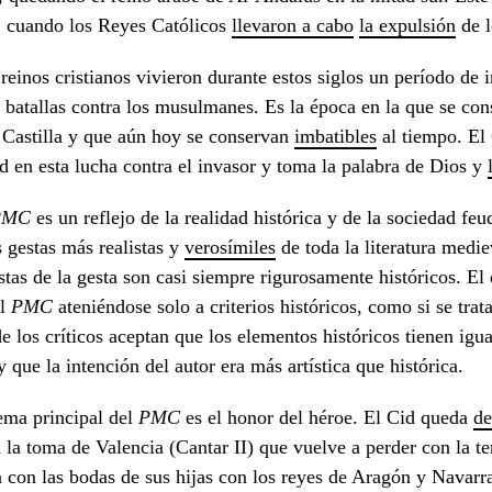
 cuando los Reyes Católicos
llevaron a cabo
la expulsión
de l
reinos cristianos vivieron durante estos siglos un período de i
y batallas contra los musulmanes. Es la época en la que se co
Castilla y que aún hoy se conservan
imbatible
s
al tiempo. El 
ad en esta lucha contra el invasor y toma la palabra de Dios y
PMC
es un reflejo de la realidad histórica y de la sociedad fe
s gestas más realistas y
verosímiles
de toda la literatura medi
stas de la gesta son casi siempre rigurosamente históricos. E
el
PMC
ateniéndose solo a criterios históricos, como si se trat
e los críticos aceptan que los elementos históricos tienen igua
 y que la intención del autor era más artística que histórica.
ema principal del
PMC
es el honor del héroe. El Cid queda
de
la toma de Valencia (Cantar II) que vuelve a perder con la te
a con las bodas de sus hijas con los reyes de Aragón y Navarra