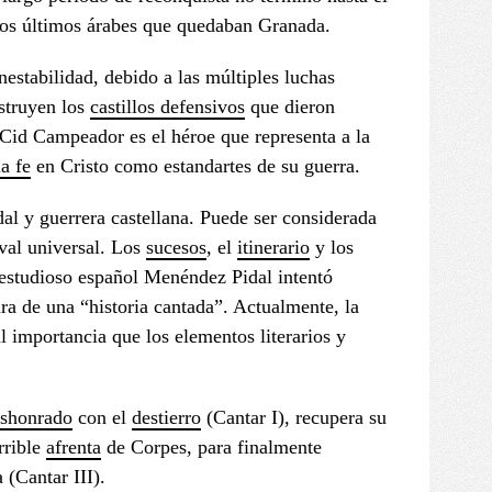
os últimos árabes que quedaban Granada.
nestabilidad, debido a las múltiples luchas
nstruyen los
castillos defensivos
que dieron
Cid Campeador es el héroe que representa a la
la fe
en Cristo como estandartes de su guerra.
udal y guerrera castellana. Puede ser considerada
eval universal. Los
sucesos
, el
itinerario
y los
l estudioso español Menéndez Pidal intentó
ara de una “historia cantada”. Actualmente, la
l importancia que los elementos literarios y
shonrado
con el
destierro
(Cantar I), recupera su
rrible
afrenta
de Corpes, para finalmente
 (Cantar III).