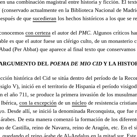
 en una combinación magistral entre historia y ficción. El tex
 (conservado actualmente en la Biblioteca Nacional de Madri
después de que
sucedieran
los hechos históricos a los que se re
conocemos
con certeza
el autor del
PMC
. Algunos críticos ha
ble es que el autor fuese un clérigo culto, de un monasterio
Abad (Per Abbat) que aparece al final texto que conservamos 
 ARGUMENTO DEL
POEMA DE
MIO CID
Y LA HISTO
cción histórica del Cid se sitúa dentro del período de la Reco
iglo V), inició en el territorio de Hispania el período visigod
n el año 711, se produce la primera invasión de los musulmanes
 Ibérica,
con la excepción
de un
núcleo
de resistencia cristian
o. Desde allí, se inició la denominada Reconquista, que fue r
 árabes. De esta manera comenzó la formación de los diferente
no de Castilla, reino de Navarra, reino de Aragón, etc. En el s
, quedando el reino árabe de Al-Andalus en la mitad sur. Este