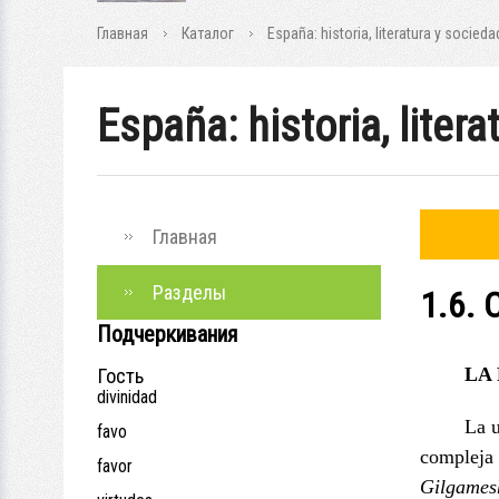
Главная
Каталог
España: historia, literatura y socieda
España: historia, liter
Главная
Разделы
1.6.
Подчеркивания
LA
Гость
divinidad
La u
favo
compleja 
favor
Gilgames