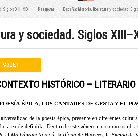
d. Siglos XIII–XIX
Разделы
España: historia, literatura y sociedad. Sigl
atura y sociedad. Siglos XIII–
РАЗДЕЛ
 CONTEXTO HISTÓRICO – LITERARIO
 POESÍA ÉPICA, LOS CANTARES DE GESTA Y
EL
PO
niversalidad de la poesía épica, presente en diferentes cultu
la tarea de definirla. Dentro de este género encontramos obr
h
, el
Ma hábrabata indú
, la
Ilíada
de Homero, la
Eneida
de Vi