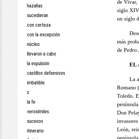
de Vivar,
hazañas
siglo XIV
sucedieran
un siglo 
con certeza
Des
con la excepción
más proba
núcleo
de Pedro 
llevaron a cabo
la expulsión
EL
castillos defensivos
La a
imbatible
Romano (s
s
Toledo. E
la fe
península
verosímiles
Don Pelay
invasores
sucesos
León, rei
itinerario
península