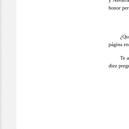
y Navarra
honor per
¿Qui
página en
Te a
diez preg