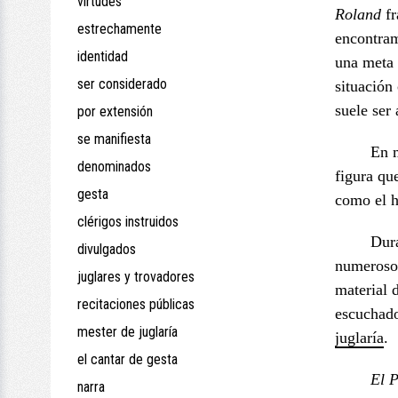
virtudes
Roland
fr
estrechamente
encontram
identidad
una meta 
ser considerado
situación
suele ser
por extensión
se manifiesta
En m
denominados
figura qu
gesta
como el h
clérigos instruidos
Dura
divulgados
numerosos
juglares y trovadores
material 
recitaciones públicas
escuchad
mester de juglaría
juglaría
.
el cantar de gesta
El 
narra