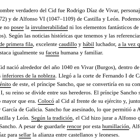
ombre verdadero del Cid fue Rodrigo Díaz de Vivar, persona
2) y de Alfonso VI (1047–1109) de Castilla y León. Podemos
ue no
posee
la
invulnerabilidad
ni los elementos fantásticos de 
s). Según las noticias históricas que tenemos y las referencia
de primera fila
, excelente
caudillo
y
hábil
luchador,
a la vez 
staca igualmente su
faceta
humana y familiar.
id nació alrededor del año 1040 en Vivar (Burgos), dentro de 
s
inferiores de la nobleza
. Llegó a la corte de Fernando I de C
énito
de este, el príncipe Sancho, que se convertiría en su co
I, su reino se divide entre sus herederos. El príncipe Sancho 
o mayor que era.
Colocó
al Cid al frente de su ejército y, jun
 García de Galicia. Sancho fue asesinado, lo que permitió a 
stilla y León.
Según la tradición
, el Cid hizo jurar a Alfonso
Sancho. A pesar de guardarle
rencor
por esta
humillación
, Al
íaz para
sellar
la alianza entre castellanos y leoneses.