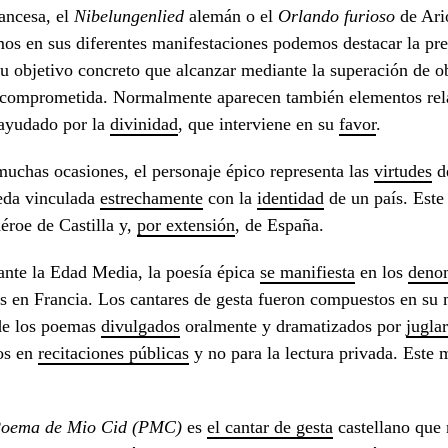
ancesa, el
Nibelungenlied
alemán o el
Orlando furioso
de Ari
os en sus diferentes manifestaciones podemos destacar la pres
u objetivo concreto que alcanzar mediante la superación de ob
 comprometida. Normalmente aparecen también elementos relac
 ayudado por la
divinidad
, que interviene en su
favo
r
.
uchas ocasiones, el personaje épico representa las
virtudes
de
eda vinculada
estrechamente
con la
identidad
de un país. Este
éroe de Castilla y,
por extensión
, de España.
nte la Edad Media, la poesía épica
se manifiesta
en los
deno
 en Francia. Los cantares de gesta fueron compuestos en su
de los poemas
divulgados
oralmente y dramatizados por
jugla
os en
recitaciones públicas
y no para la lectura privada. Est
Poema de Mio
Cid (PMC)
es
el cantar de gesta
castellano que