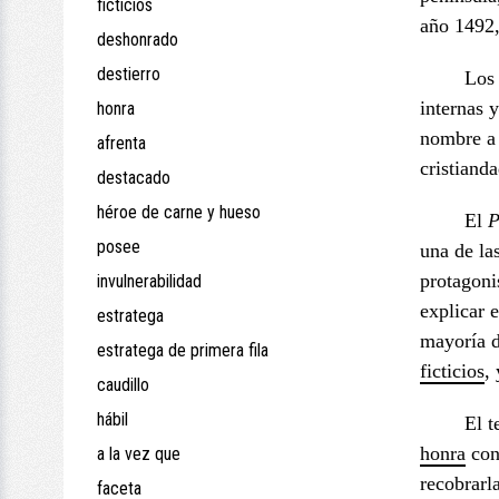
ficticios
año 1492,
deshonrado
destierro
Los 
internas 
honra
nombre a 
afrenta
cristiand
destacado
héroe de carne y hueso
El
posee
una de la
protagoni
invulnerabilidad
explicar 
estratega
mayoría d
estratega de primera fila
ficticios
,
caudillo
hábil
El t
honra
con 
a la vez que
recobrarl
faceta