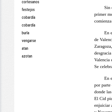
cortesanos
Sin
festejos
primer mo
cobardía
comienza 
cobardía
En e
burla
de Valenc
vengarse
Zaragoza,
atan
desgracia
azotan
Valencia 
Se celebr
En e
por parte
donde la
El Cid pid
enjuiciar