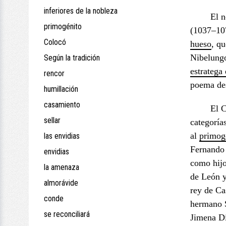
inferiores de la nobleza
El n
primogénito
(1037–107
Colocó
hueso
, q
Nibelungo
Según la tradición
estratega
rencor
poema de
humillación
casamiento
El C
sellar
categoría
al
primog
las envidias
Fernando 
envidias
como hij
la amenaza
de León y
almorávide
rey de Ca
conde
hermano 
se reconciliará
Jimena D