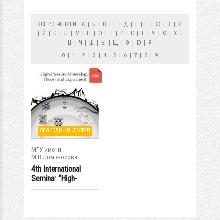
ВСЕ PDF-КНИГИ:
А
|
Б
|
В
|
Г
|
Д
|
Е
|
Ё
|
Ж
|
З
|
И
|
Й
|
К
|
Л
|
М
|
Н
|
О
|
П
|
Р
|
С
|
Т
|
У
|
Ф
|
Х
|
Ц
|
Ч
|
Ш
|
Ы
|
Щ
|
Э
|
Ю
|
Я
0
|
1
|
2
|
3
|
4
|
5
|
6
|
7
|
8
|
9
СВОБОДНЫЙ ДОСТУП
МГУ имени
М.В.Ломоносова
4th International
Seminar “High-
Pressure...