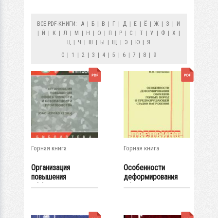
ВСЕ PDF-КНИГИ:
А
|
Б
|
В
|
Г
|
Д
|
Е
|
Ё
|
Ж
|
З
|
И
|
Й
|
К
|
Л
|
М
|
Н
|
О
|
П
|
Р
|
С
|
Т
|
У
|
Ф
|
Х
|
Ц
|
Ч
|
Ш
|
Ы
|
Щ
|
Э
|
Ю
|
Я
0
|
1
|
2
|
3
|
4
|
5
|
6
|
7
|
8
|
9
Горная книга
Горная книга
Организация
Особенности
повышения
деформирования
эффективности и...
образцов горных
пород...