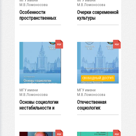
МГУ имени
МГУ имени
М.В.Ломоносова
М.В.Ломоносова
Особенности
Очерки современной
пространственных
культуры
характеристик...
СВОБОДНЫЙ ДОСТУП
МГУ имени
МГУ имени
М.В.Ломоносова
М.В.Ломоносова
Основы социологии
Отечественная
нестабильности и
социология:
риска:...
обретение
будущего...