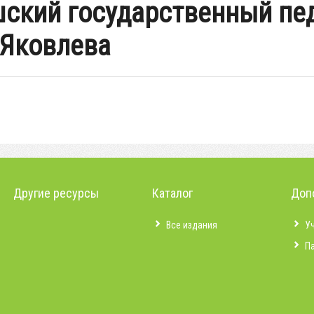
шский государственный пе
 Яковлева
Другие ресурсы
Каталог
Доп
Все издания
У
П