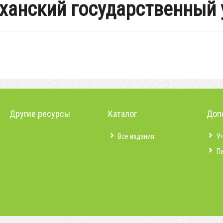
аханский государственный 
Другие ресурсы
Каталог
Доп
Все издания
У
П