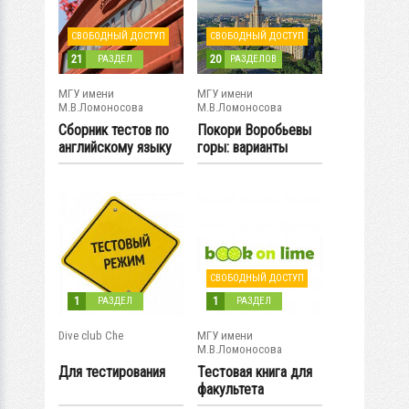
СВОБОДНЫЙ ДОСТУП
СВОБОДНЫЙ ДОСТУП
21
20
РАЗДЕЛ
РАЗДЕЛОВ
МГУ имени
МГУ имени
М.В.Ломоносова
М.В.Ломоносова
Сборник тестов по
Покори Воробьевы
английскому языку
горы: варианты
для...
олимпиадных...
СВОБОДНЫЙ ДОСТУП
1
1
РАЗДЕЛ
РАЗДЕЛ
Dive club Che
МГУ имени
М.В.Ломоносова
Для тестирования
Тестовая книга для
факультета
Медицины