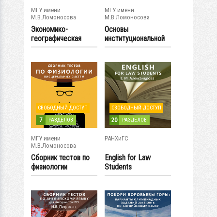
МГУ имени
МГУ имени
М.В.Ломоносова
М.В.Ломоносова
Экономико-
Основы
географическая
институциональной
экспертиза
экономики
СВОБОДНЫЙ ДОСТУП
СВОБОДНЫЙ ДОСТУП
7
20
РАЗДЕЛОВ
РАЗДЕЛОВ
МГУ имени
РАНХиГС
М.В.Ломоносова
Сборник тестов по
English for Law
физиологии
Students
висцеральных
систем