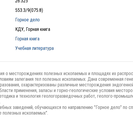
26.325
553.3/9(075.8)
Горное дело
КДУ, Горная книга
Горная книга
Учебная литература
ия о месторождениях полезных ископаемых и площадях их распро
словиям залегания тел полезных ископаемых. Дана современная ге
разования, охарактеризованы различные месторождения эндогенной,
бласти применения, заласы и горно-геологические условия местор
тодика и технология геологоразведочных работ, геолого-промышл
.
ебных заведений, обучающихся по направлению "Горное дело" по с
е полезных ископаемых".