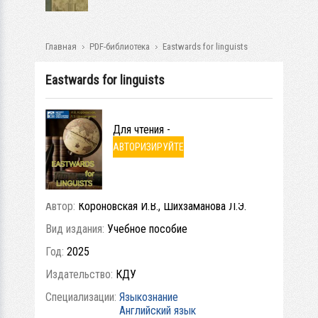
Главная
PDF-библиотека
Eastwards for linguists
Eastwards for linguists
Для чтения -
АВТОРИЗИРУЙТЕ
СЬ
Автор:
Короновская И.В., Шихзаманова Л.Э.
Вид издания:
Учебное пособие
Год:
2025
Издательство:
КДУ
Специализации:
Языкознание
Английский язык