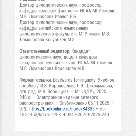
Доктор филологических наук, профессор
кафедры иранской филологии ИСАА МГУ имени
М.В. Ломоносова Иванов В.Б.
Доктор филологических наук, профессор
кафедры английского языкознания
филологического факультета МГУ имени М.В.
Ломоносова Конурбаев М.Э.
Ответственный редактор:
Кандидат
филологических наук, доцент кафедры
западноевропейских языков ИСАА МГУ имени
М.В. Ломоносова Воронцова М.В.
Формат ссылки:
Eastwards for linguists: Учебное
пособие / И.В. Короновская, Л.Э. Шихзаманова;
отв. ред. М.В. Воронцова. – М.: «КДУ», 2025. –
240 с. – Электронное издание сетевого
распространения. – Опубликовано 05.11.2025. –
URL:
https://bookonlime.ru/node/84335
– doi:
10.31453/kdu.ru.978-5-00247-207-9-2025-240.