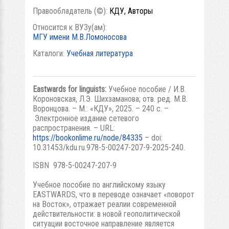
Правообладатель (©):
КДУ, Авторы
Относится к ВУЗу(ам):
МГУ имени М.В.Ломоносова
Каталоги:
Учебная литература
Eastwards for linguists:
Учебное пособие / И.В.
Короновская, Л.Э. Шихзаманова; отв. ред. М.В.
Воронцова. – М.: «КДУ», 2025. – 240 с. –
Электронное издание сетевого
распространения. – URL:
https://bookonlime.ru/node/84335
– doi:
10.31453/kdu.ru.978-5-00247-207-9-2025-240.
ISBN 978-5-00247-207-9
Учебное пособие по английскому языку
EASTWARDS, что в переводе означает «поворот
на Восток», отражает реалии современной
действительности: в новой геополитической
ситуации восточное направление является