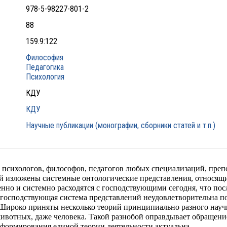
978-5-98227-801-2
88
159.9:122
Философия
Педагогика
Психология
КДУ
КДУ
Научные публикации (монографии, сборники статей и т.п.)
 психологов, философов, педагогов любых специализаций, преп
ей изложены системные онтологические представления, относящи
нно и системно расходятся с господствующими сегодня, что по
 господствующая система представлений неудовлетворительна п
ироко приняты несколько теорий принципиально разного научн
ивотных, даже человека. Такой разнобой оправдывает обращени
 формирования единой теории деятельности актуальна.