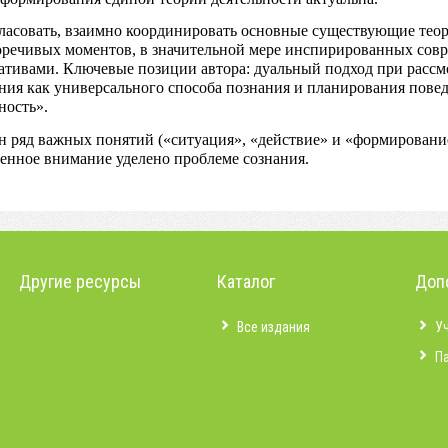
гласовать, взаимно координировать основные существующие тео
оречивых моментов, в значительной мере инспирированных сов
тивами. Ключевые позиции автора: дуальный подход при рассм
ия как универсального способа познания и планирования пове
ность».
н ряд важных понятий («ситуация», «действие» и «формирование 
ленное внимание уделено проблеме сознания.
Другие ресурсы
Каталог
Доп
Все издания
У
П