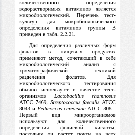
количественного определения
водорастворимых витаминов является
микробиологический. Перечень тест-
культур для микробиологического
определения витаминов группы В
приведен в табл. 2.2.21.
Для определения различных форм
фолатов в пищевых продуктах
применяют метод, сочетающий в себе
микробиологический анализ с
хроматографической техникой
разделения фолатов. Для
микробиологического тестирования
обычно используют в качестве тест-
организмов
Lactobacillus rhamnosus
АТСС 7469,
Streptococcus faecalis
ATCC
8043 и
Pedicoccus cerevisiae
ATCC 8081.
Первый вид микроорганизмов
используют для количественного
определения фолиевой кислоты,
поскольку он растет почти на всех