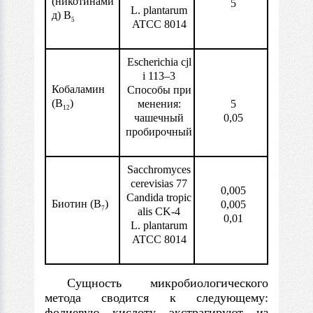
(никотинами
5
L. plantarum
д) В
5
ATCC 8014
Escherichia
cjl
i
113–3
Кобаламин
Способы при
(В
)
менения:
5
12
чашечный
0,05
пробирочный
Sacchromyces
cerevisias 77
0,005
Candida tropic
Биотин (В
)
0,005
7
alis CK-4
0,01
L. plantarum
ATCC 8014
Сущность микробиологического
метода сводится к следующему:
фолиевую кислоту экстрагируют из