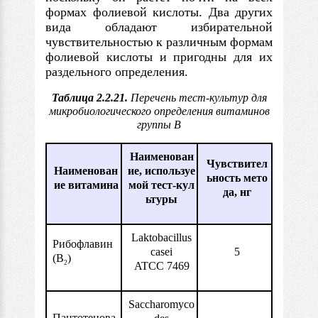
формах фолиевой кислоты. Два других
вида обладают избирательной
чувствительностью к различным формам
фолиевой кислоты и пригодны для их
раздельного определения.
Таблица 2.2.21.
Перечень тест-культур для
микробиологического определения витаминов
группы В
Наименован
Чувствител
Наименован
ие, используе
ьность мето
ие витамина
мой тест-кул
да, нг
ьтуры
Laktobacillus
Рибофлавин
casei
5
(В
)
2
ATCC 7469
Saccharomyco
Пантотенова