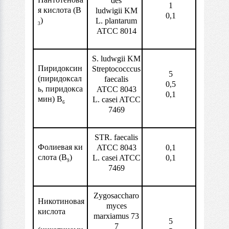
des
1
я кислота (В
ludwigii KM
0,1
)
L. plantarum
3
ATCC 8014
S. ludwgii KM
Пиридоксин
Streptococccus
5
(пиридоксал
faecalis
0,5
ь, пиридокса
ATCC 8043
0,1
мин) В
L. casei ATCC
6
7469
STR. faecalis
Фолиевая ки
ATCC 8043
0,1
слота (В
)
L. casei ATCC
0,1
9
7469
Zygosaccharo
Никотиновая
myces
кислота
marxiamus 73
5
7