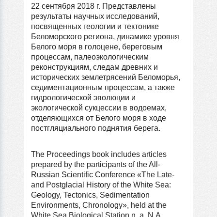
22 сентября 2018 г. Представлены
результаты научных исследований,
посвященных гео­логии и тектонике
Беломорского региона, динамике уровня
Белого моря в голоцене, береговым
процессам, палеоэкологическим
реконструкциям, следам древних и
исторических землетрясений Беломорья,
седиментационным процессам, а также
гидрологической эволюции и
экологической сукцессии в водоемах,
отделяющихся от Белого моря в ходе
постгляциального поднятия берега.
The Proceedings book includes articles
prepared by the participants of the All-
Russian Scientific Conference «The Late-
and Postglacial History of the White Sea:
Geology, Tectonics, Sedimentation
Environments, Chronology», held at the
White Sea Biological Station n. a. N.A.