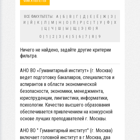
ФАКУЛЬТЕТЫ
ВСЕ ФАКУЛЬТЕТЫ:
А
|
Б
|
В
|
Г
|
Д
|
Е
|
Ё
|
Ж
|
З
|
И
|
Й
|
К
|
Л
|
М
|
Н
|
О
|
П
|
Р
|
С
|
Т
|
У
|
Ф
|
Х
|
Ц
|
Ч
|
Ш
|
Ы
|
Щ
|
Э
|
Ю
|
Я
0
|
1
|
2
|
3
|
4
|
5
|
6
|
7
|
8
|
9
Ничего не найдено, задайте другие критерии
фильтра.
АНО ВО «Гуманитарный институт» (г. Москва)
ведет подготовку бакалавров, специалистов и
аспирантов в области экономической
безопасности, экономики, менеджмента,
юриспруденции, лингвистики, информатики,
психологии. Качество высшего образования
обеспечивается привлечением на конкурсной
основе лучших преподавателей г. Москвы.
АНО ВО " Гуманитарный институт" (г. Москва)
включает головной институт в г.Москва, два