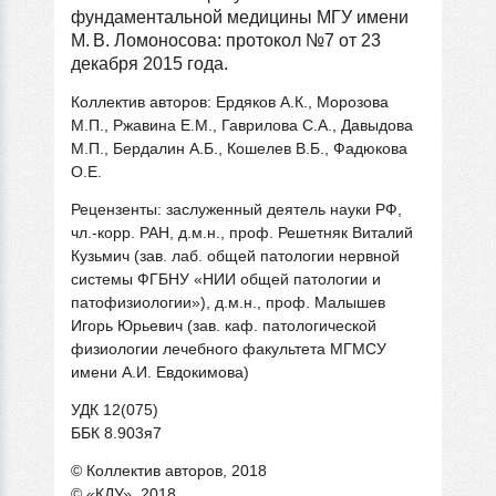
фундаментальной медицины МГУ имени
М. В. Ломоносова: протокол №7 от 23
декабря 2015 года.
Коллектив авторов: Ердяков А.К., Морозова
М.П., Ржавина Е.М., Гаврилова С.А., Давыдова
М.П., Бердалин А.Б., Кошелев В.Б., Фадюкова
О.Е.
Рецензенты: заслуженный деятель науки РФ,
чл.-корр. РАН, д.м.н., проф. Решетняк Виталий
Кузьмич (зав. лаб. общей патологии нервной
системы ФГБНУ «НИИ общей патологии и
патофизиологии»), д.м.н., проф. Малышев
Игорь Юрьевич (зав. каф. патологической
физиологии лечебного факультета МГМСУ
имени А.И. Евдокимова)
УДК 12(075)
ББК 8.903я7
© Коллектив авторов, 2018
© «КДУ», 2018