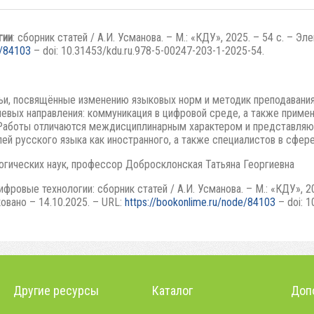
гии
: сборник статей / А.И. Усманова. – М.: «КДУ», 2025. – 54 с. – 
e/84103
– doi: 10.31453/kdu.ru.978-5-00247-203-1-2025-54.
ьи, посвящённые изменению языковых норм и методик преподавания
чевых направления: коммуникация в цифровой среде, а также прим
 Работы отличаются междисциплинарным характером и представляют
лей русского языка как иностранного, а также специалистов в сфер
огических наук, профессор Добросклонская Татьяна Георгиевна
фровые технологии: сборник статей / А.И. Усманова. – М.: «КДУ», 2
овано – 14.10.2025. – URL:
https://bookonlime.ru/node/84103
– doi: 1
Другие ресурсы
Каталог
Доп