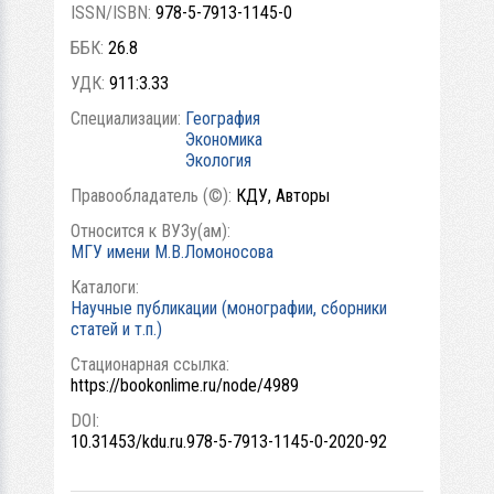
ISSN/ISBN:
978-5-7913-1145-0
ББК:
26.8
УДК:
911:3.33
Специализации:
География
Экономика
Экология
Правообладатель (©):
КДУ, Авторы
Относится к ВУЗу(ам):
МГУ имени М.В.Ломоносова
Каталоги:
Научные публикации (монографии, сборники
статей и т.п.)
Стационарная ссылка:
https://bookonlime.ru/node/4989
DOI:
10.31453/kdu.ru.978-5-7913-1145-0-2020-92