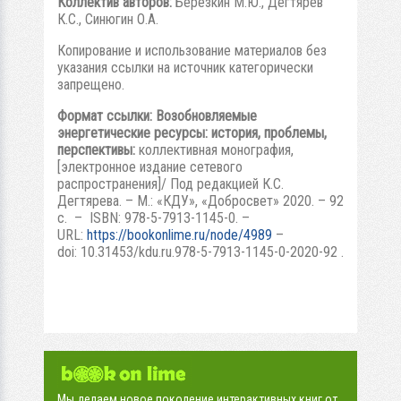
Коллектив авторов:
Берёзкин М.Ю., Дегтярев
К.С., Синюгин О.А.
Копирование и использование материалов без
указания ссылки на источник категорически
запрещено.
Формат ссылки:
Возобновляемые
энергетические ресурсы: история, проблемы,
перспективы:
коллективная монография,
[электронное издание сетевого
распространения]/ Под редакцией К.С.
Дегтярева. – М.: «КДУ», «Добросвет» 2020. – 92
с. – ISBN: 978-5-7913-1145-0. –
URL:
https://bookonlime.ru/node/4989
–
doi: 10.31453/kdu.ru.978-5-7913-1145-0-2020-92 .
Мы делаем новое поколение интерактивных книг от