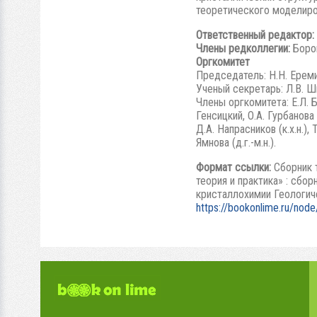
теоретического моделиро
Ответственный редактор:
Члены редколлегии:
Боров
Оргкомитет
Председатель: Н.Н. Еремин
Ученый секретарь: Л.В. Шва
Члены оргкомитета: Е.Л. Бел
Генсицкий, О.А. Гурбанова (к
Д.А. Напрасников (к.х.н.), Т
Ямнова (д.г.-м.н.).
Формат ссылки:
Сборник 
теория и практика» : сбо
кристаллохимии Геологиче
https://bookonlime.ru/no