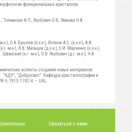
 морфологии функциональных кристаллов.
, Топникова А.П., Якубович О.В., Ямнова Н.А.
), О.А. Брылев (к.х.н.), Волков А.С. (к.х.н.), А.А.
.г.-м.н.), В.В. Мальцев (д.х.н.), Е.И. Марченко (к.х.н.),
. Шванская (к.г.-м.н.), О.В. Якубович (д.г.-м.н.), Н.А.
мические аспекты создания новых материалов:
.: “КДУ”, “Добросвет”. Кафедра кристаллографии и
78-5-7913-1192-4. – URL:
олнительно
Связаться с нами