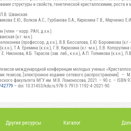
вания структуры и свойств, генетической кристаллохимии, роста и
Л.В. Шванская.
икова Е.Ю., Волков А.С., Гурбанова О.А., Кирюхина Г.В., Марченко Е.И.
 (член – корр. РАН, д.х.н.).
нская (к.г.-м.н.).
оконева (профессор, д.х.н.), В.В. Бессалова, Е.Ю. Боровикова (к.г.-м.н.
.х.н.), Т.А. Еремина (к.х.н.), Г.В. Кирюхина (к.г.-м.н.), Е.В. Копорулина (к
.Е. Никонова, А.Б. Тарасов (зав. лаб., к.х.н.), А.П. Топникова (к.х.н.), Л.В
тезисов международной конференции молодых ученых «Кристаллохи
рник тезисов, [электронное издание сетевого распространения]. – М
ского факультета МГУ им. М.В. Ломоносова, 2021. – 90 с. – ISBN 9
de/42779
– doi: 10.31453/kdu.ru.978-5-7913-1192-4-2021-90.
Другие ресурсы
Каталог
Доп