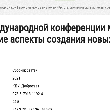
родной конференции молодых ученых «Кристаллохимические аспекты созд
ждународной конференции 
е аспекты создания новых
Сборник статей
2021
КДУ, Добросвет
978-5-7913-1192-4
24.5
548.3:73 : 539.26 : 549.08