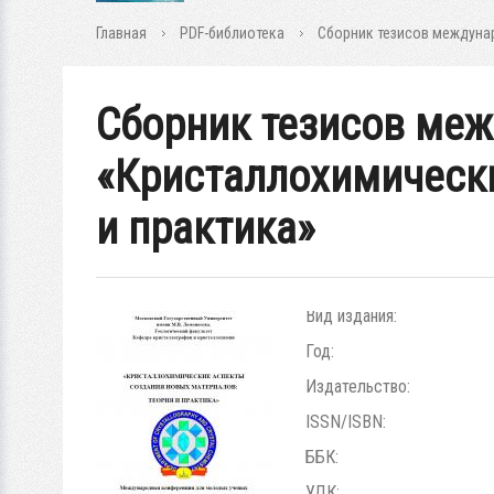
Главная
PDF-библиотека
Сборник тезисов междуна
Сборник тезисов ме
«Кристаллохимически
и практика»
Вид издания:
Год:
Издательство:
ISSN/ISBN:
ББК:
УДК: