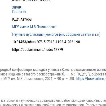
Химия
Геология
КДУ, Авторы
МГУ имени М.В.Ломоносова
Научные публикации (монографии, сборники статей и т.п.)
10.31453/kdu.ru.978-5-7913-1192-4-2021-90
https://bookonlime.ru/node/42779
родной конференции молодых ученых «Кристаллохимические аспекты
онное издание сетевого распространения]. – М.: “КДУ”, “Добросве
а МГУ им. М.В. Ломоносова, 2021. – 90 с. – URL:
https://bookonlime
 материалы научно-исследовательских работ молодых специалистов
р, химических и физических свойств новых материалов. Рассматри