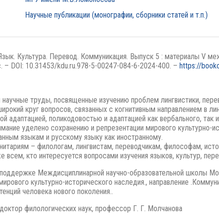
Научные публикации (монографии, сборники статей и т.п.)
Язык. Культура. Перевод. Коммуникация. Выпуск 5 : материалы V ме
 с. – DOI: 10.31453/kdu.ru.978-5-00247-084-6-2024-400. –
https://book
 научные труды, посвященные изучению проблем лингвистики, пере
ирокий круг вопросов, связанных с когнитивным направлением в ли
й адаптацией, поликодовостью и адаптацией как вербального, так 
имание уделено сохранению и репрезентации мирового культурно-и
анным языкам и русскому языку как иностранному.
нитариям – филологам, лингвистам, переводчикам, философам, исто
же всем, кто интересуется вопросами изучения языков, культур, пер
 поддержке Междисциплинарной научно-образовательной школы Мос
мирового культурно-исторического наследия., направление .Комму
енций человека нового поколения..
доктор филологических наук, профессор Г. Г. Молчанова