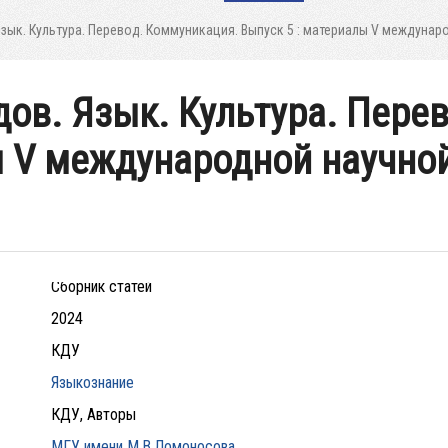
Язык. Культура. Перевод. Коммуникация. Выпуск 5 : материалы V междунар
дов. Язык. Культура. Пере
ы V международной научно
Сборник статей
2024
КДУ
Языкознание
КДУ, Авторы
МГУ имени М.В.Ломоносова