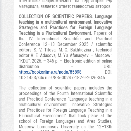
отсутствие неприемлемого на территории РФ
материала, является ответственностью авторов.
COLLECTION OF SCIENTIFIC PAPERS. Language
teaching in a multicultural environment. Innovative
Strategies and Practices for Foreign Language
Teaching in a Pluricultural Environment.
Papers of
the IV International Scientific and Practical
Conference 12–13 December 2025 / scientific
editors S. V. Titova, M. G. Bakhtiozina ; technical
editor A. E. Adasova, M. Yu. Afanasyev. – Moscow :
“KDU”, 2026. – 346 p. – Electronic edition of online
distribution. – URL:
https://bookonlime.ru/node/85898
. – DOI:
10.31453/kdu.ru.978-5-00247-182-9-2026-346.
The collection of scientific papers includes the
proceedings of the Fourth International Scientific
and Practical Conference “Language teaching in a
multicultural environment. Innovative Strategies
and Practices for Foreign Language Teaching in a
Pluricultural Environment” that took place at the
school of Foreign Languages and Area Studies,
Moscow Lomonosov University on the 12–13th