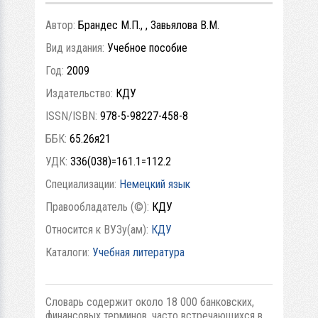
Автор:
Брандес М.П., , Завьялова В.М.
Вид издания:
Учебное пособие
Год:
2009
Издательство:
КДУ
ISSN/ISBN:
978-5-98227-458-8
ББК:
65.26я21
УДК:
336(038)=161.1=112.2
Специализации:
Немецкий язык
Правообладатель (©):
КДУ
Относится к ВУЗу(ам):
КДУ
Каталоги:
Учебная литература
Словарь содержит около 18 000 банковских,
финансовых терминов, часто встречающихся в