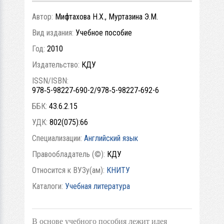
Автор:
Мифтахова Н.Х., Муртазина Э.М.
Вид издания:
Учебное пособие
Год:
2010
Издательство:
КДУ
ISSN/ISBN:
978‑5-98227‑690-2/978‑5-98227‑692-6
ББК:
43.6.2.15
УДК:
802(075):66
Специализации:
Английский язык
Правообладатель (©):
КДУ
Относится к ВУЗу(ам):
КНИТУ
Каталоги:
Учебная литература
В основе учебного пособия лежит идея