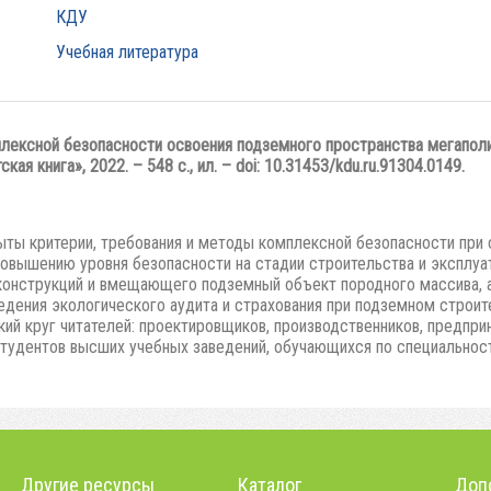
КДУ
Учебная литература
лексной безопасности освоения подземного пространства мегаполис
кая книга», 2022. – 548 с., ил. – doi: 10.31453/kdu.ru.91304.0149.
ыты критерии, требования и методы комплексной безопасности при 
овышению уровня безопасности на стадии строительства и эксплу
конструкций и вмещающего подземный объект породного массива, а
дения экологического аудита и страхования при подземном строите
кий круг читателей: проектировщиков, производственников, предпри
 студентов высших учебных заведений, обучающихся по специальнос
Другие ресурсы
Каталог
Доп