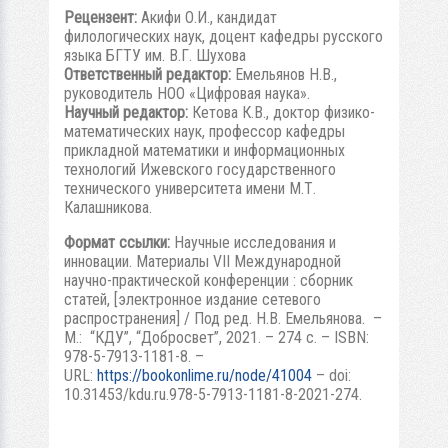
Рецензент:
Акифи О.И., кандидат
филологических наук, доцент кафедры русского
языка БГТУ им. В.Г. Шухова
Ответственный редактор:
Емельянов Н.В.,
руководитель НОО «Цифровая наука».
Научный редактор:
Кетова К.В., доктор физико-
математических наук, профессор кафедры
прикладной математики и информационных
технологий Ижевского государственного
технического университета имени М.Т.
Калашникова.
Формат ссылки:
Научные исследования и
инновации. Материалы VII Международной
научно-практической конференции : сборник
статей, [электронное издание сетевого
распространения] / Под ред. Н.В. Емельянова. –
М.: “КДУ”, “Добросвет”, 2021. – 274 с. – ISBN:
978-5-7913-1181-8. –
URL:
https://bookonlime.ru/node/41004
– doi:
10.31453/kdu.ru.978-5-7913-1181-8-2021-274.