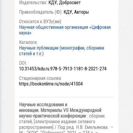
Издательство:
КДУ, Добросвет
Правообладатель (©):
КДУ, Авторы
Относится к ВУЗу(ам):
Научная общественная организация «Цифровая
наука»
Каталоги:
Научные публикации (монографии, сборники
статей и т.п.)
DOI:
10.31453/kdu.ru.978-5-7913-1181-8-2021-274
Стационарная ссылка:
https://bookonlime.ru/node/41004
Научные исследования и
инновации. Материалы VII Международной
научно-практической конференции
: сборник
статей, [электронное издание сетевого
распространения] / Под ред. Н.В. Емельянова. –
М.: “КДУ”, “Добросвет”, 2021. – 274 с. –