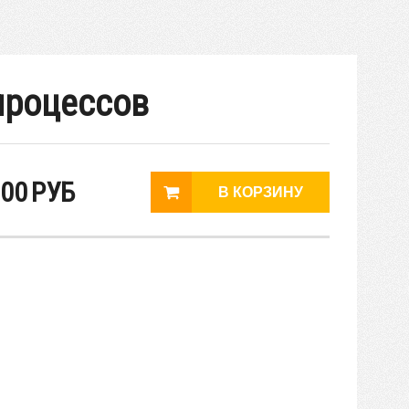
процессов
00
РУБ