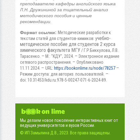
преподавателю кафедры английского языка
Л.Н. Дружининой за тщательный анализ
методического пособия и ценные
рекомендации.
Формат ссылки:
Методические разработки к
чебно-
текстам статей для студентов-химиков: у
методическое пособие для студентов 2 курса
химического факультета МГУ
/ Г.Р.Биккулова, Л.В.
–
–
Тарасенко.
М.: "КДУ", 2024.
Электронное издание
–
сетевого распространения.
Опубликовано
–
–
11.11.2024.
URL:
https://bookonlime.ru/node/78257
–
Режим доступа: для авториз. пользователей.
doi: 10.31453/kdu.ru.978-5-00247-071-6-2024-89.
Мы делаем новое поколение интерактивных книг от
ведущих университетов и вузов России.
© ИП Замылина Д.В., 2023. Все права защищены.