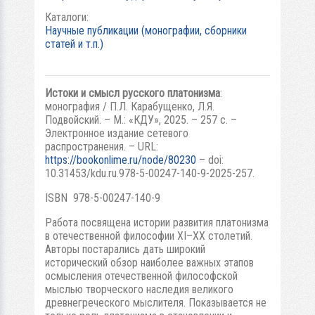
Каталоги:
Научные публикации (монографии, сборники
статей и т.п.)
Истоки и смысл русского платонизма
:
монография / П.Л. Карабущенко, Л.Я.
Подвойский. – М.: «КДУ», 2025. – 257 с. –
Электронное издание сетевого
распространения. – URL:
https://bookonlime.ru/node/80230
– doi:
10.31453/kdu.ru.978-5-00247-140-9-2025-257.
ISBN 978-5-00247-140-9
Работа посвящена истории развития платонизма
в отечественной философии XI–XХ столетий.
Авторы постарались дать широкий
исторический обзор наиболее важных этапов
осмысления отечественной философской
мыслью творческого наследия великого
древнегреческого мыслителя. Показывается не