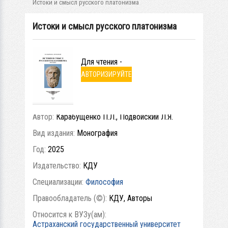
Истоки и смысл русского платонизма
Истоки и смысл русского платонизма
Для чтения -
АВТОРИЗИРУЙТЕ
СЬ
Автор:
Карабущенко П.Л., Подвойский Л.Я.
Вид издания:
Монография
Год:
2025
Издательство:
КДУ
Специализации:
Философия
Правообладатель (©):
КДУ, Авторы
Относится к ВУЗу(ам):
Астраханский государственный университет