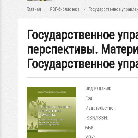
Главная
PDF-библиотека
Государственное управле
Государственное упр
перспективы. Матер
Государственное упра
Вид издания:
Год:
Издательство:
ISSN/ISBN:
ББК:
УДК: