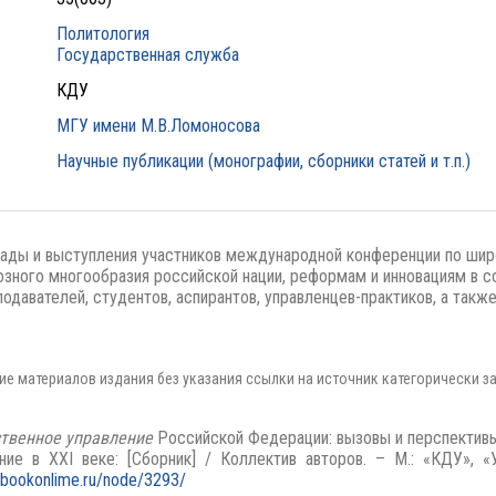
Политология
Государственная служба
КДУ
МГУ имени М.В.Ломоносова
Научные публикации (монографии, сборники статей и т.п.)
ады и выступления участников международной конференции по широ
озного многообразия российской нации, реформам и инновациям в 
одавателей, студентов, аспирантов, управленцев-практиков, а такж
е материалов издания без указания ссылки на источник категорически з
ственное управление
Российской Федерации: вызовы и перспектив
ие в XXI веке: [Сборник] / Коллектив авторов. – М.: «КДУ», «Ун
//bookonlime.ru/node/3293/