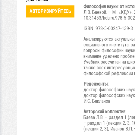
Философия науки: от исто
АВТОРИЗИРУЙТЕСЬ
Л.В. Баевой. – М.: «КДУ»,
10.31453/kdu.ru.978-5-00
ISBN 978-5-00247-139-3
Анализируются актуальны
социального института; з
вопросы философии науки
внимание уделено пробле
Учебник рассчитан на шир
также всех интересующих
философской рефлексии н
Рецензенты:
доктор философских наук
доктор философских наук
И.С. Бакланов
Авторский коллектив:
Баева Л.В. – раздел 1 (лек
– раздел 1 (лекции 2, 3, 
(лекции 2, 3); Иванов В.П.