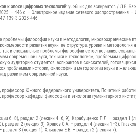
ков к эпохе цифровых технологий
: учебник для аспирантов / Л.В. Бае
 2025. – 446 с. – Электронное издание сетевого распространения. –
247-139-3-2025-446.
е проблемы философии науки и методологии, мировоззренческие ито
акономерности развития науки, её структура, уровни и методология
, так и специальные проблемы философии естествознания, социальн
мам современной науки, техники и технологиям, проблемам цифров
окую аудиторию студентов, аспирантов и соискателей, готовящихся
ся проблемами истории, философии и методологии науки и желающ
ад развитием современной науки.
, профессор Южного федерального университета, Почетный работн
, профессор кафедры философии и этнологии гуманитарного инстит
ции 6–8), раздел 2 (лекции 4–6, 9); Карабущенко П.Л. – раздел 1 (лек
10), раздел 2 (лекция 3); Храпов С.А. – раздел 4 (лекции 1–3); Глазко
 – раздел 3 (лекция 1); Хлыщева Е.В. – раздел 2 (лекция 7).