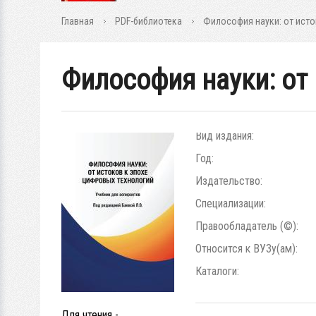
Главная
PDF-библиотека
Философия науки: от исто
Философия науки: от
Вид издания:
Год:
Издательство:
Специализации:
Правообладатель (©):
Относится к ВУЗу(ам):
Каталоги:
Для чтения -