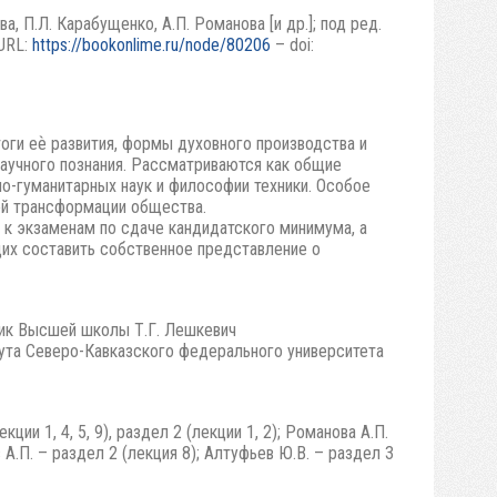
ва, П.Л. Карабущенко, А.П. Романова [и др.]; под ред.
 URL:
https://bookonlime.ru/node/80206
– doi:
ги еѐ развития, формы духовного производства и
 научного познания. Рассматриваются как общие
о-гуманитарных наук и философии техники. Особое
ой трансформации общества.
 к экзаменам по сдаче кандидатского минимума, а
их составить собственное представление о
ик Высшей школы Т.Г. Лешкевич
ута Северо-Кавказского федерального университета
ции 1, 4, 5, 9), раздел 2 (лекции 1, 2); Романова А.П.
в А.П. – раздел 2 (лекция 8); Алтуфьев Ю.В. – раздел 3