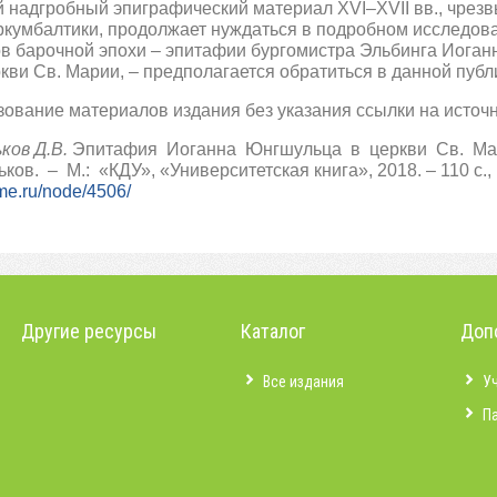
 надгробный эпиграфический материал XVI–XVII вв., чрез
умбалтики, продолжает нуждаться в подробном исследова
в барочной эпохи – эпитафии бургомистра Эльбинга Иоганна
еркви Св. Марии, – предполагается обратиться в данной публ
ование материалов издания без указания ссылки на источн
ков Д.В.
Эпитафия Иоганна Юнгшульца в церкви Св. Ма
ов. – М.: «КДУ», «Университетская книга», 2018. – 110 с., 
ime.ru/node/4506/
Другие ресурсы
Каталог
Доп
Все издания
У
П