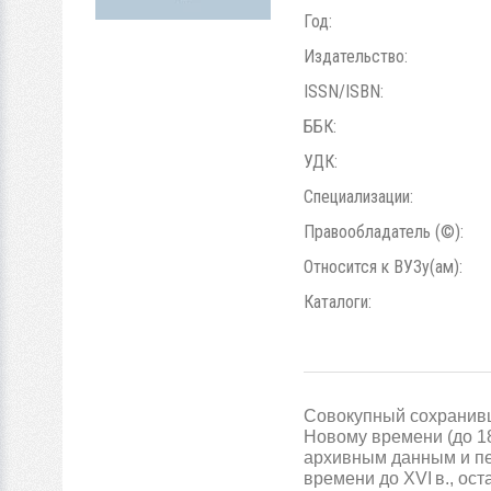
Год:
Издательство:
ISSN/ISBN:
ББК:
УДК:
Специализации:
Правообладатель (©):
Относится к ВУЗу(ам):
Каталоги:
Совокупный сохранивш
Новому времени (до 18
архивным данным и пе
времени до XVI в., ос