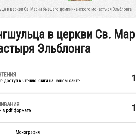
ьца в церкви Св. Марии бывшего доминиканского монастыря Эльблонга
гшульца в церкви Св. Ма
астыря Эльблонга
ЧТЕНИЯ
1
е доступ к чтению книги на нашем сайте
ЧИВАНИЯ
1
и в
pdf
формате
Монография