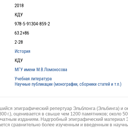
2018
КДУ
978-5-91304-859-2
63.2+86
2-28
История
КДУ
МГУ имени М.В.Ломоносова
Учебная литература
Научные публикации (монографии, сборники статей и т.п.)
ийся эпиграфический репертуар Эльблонга (Эльбинга) и о
00 г.), оценивается в свыше чем 1200 памятников; около 5
чатным изданиям. Надгробный эпиграфический материал Эл
тается сравнительно более изученным и введенным в научн