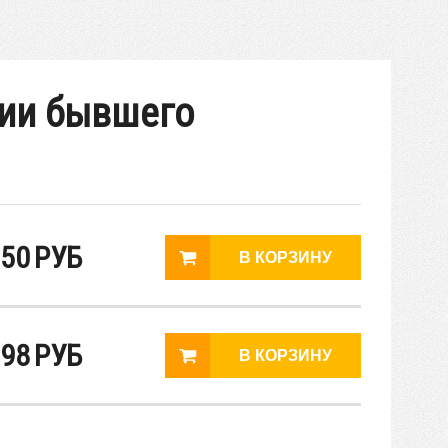
рии бывшего
50
РУБ
98
РУБ