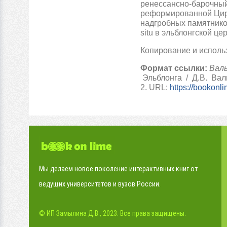
ренессансно-барочный
реформированной Цирк
надгробных памятнико
situ в эльблонгской ц
Копирование и использ
Формат ссылки:
Валь
Эльблонга / Д.В. Вальк
2.
URL:
https://bookonl
Мы делаем новое поколение интерактивных книг от
ведущих университетов и вузов России.
© ИП Замылина Д.В., 2023. Все права защищены.