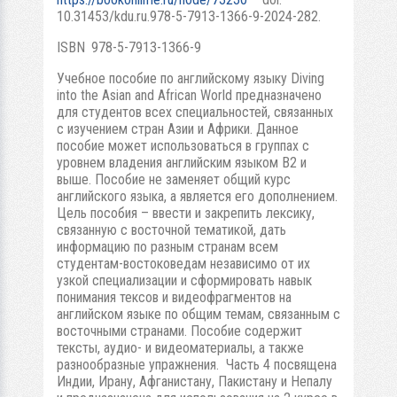
10.31453/kdu.ru.978-5-7913-1366-9-2024-282.
ISBN 978-5-7913-1366-9
Учебное пособие по английскому языку Diving
into the Asian and African World предназначено
для студентов всех специальностей, связанных
с изучением стран Азии и Африки. Данное
пособие может использоваться в группах с
уровнем владения английским языком В2 и
выше. Пособие не заменяет общий курс
английского языка, а является его дополнением.
Цель пособия – ввести и закрепить лексику,
связанную с восточной тематикой, дать
информацию по разным странам всем
студентам-востоковедам независимо от их
узкой специализации и сформировать навык
понимания тексов и видеофрагментов на
английском языке по общим темам, связанным с
восточными странами. Пособие содержит
тексты, аудио- и видеоматериалы, а также
разнообразные упражнения. Часть 4 посвящена
Индии, Ирану, Афганистану, Пакистану и Непалу