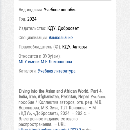
Вид издания:
Учебное пособие
Год:
2024
Издательство:
КДУ, Добросвет
Специализации:
Языкознание
Правообладатель (©):
КДУ, Авторы
Относится к ВУЗу(ам):
МГУ имени М.В.Ломоносова
Каталоги:
Учебная литература
Diving into the Asian and African World. Part 4.
India, Iran, Afghanistan, Pakistan, Nepal
:
Учебное
пособие / Коллектив авторов; отв. ред. М.В.
Воронцова, М.В. Зиза, Т.Л. Кононова. – М.:
«КДУ», «Добросвет», 2024. – 282 с. –
Электронное издание сетевого
распространения. – URL:
https://bookonlime.ru/node/73230
– doi: