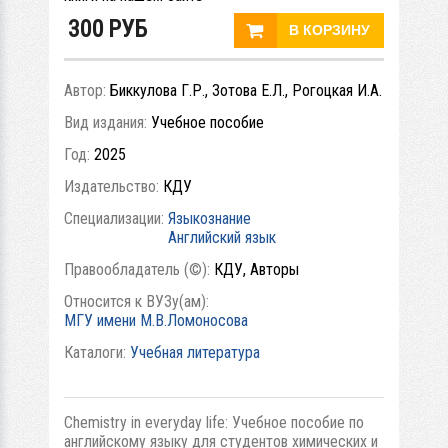
300
РУБ
Автор:
Биккулова Г.Р., Зотова Е.Л., Рогоцкая И.А.
Вид издания:
Учебное пособие
Год:
2025
Издательство:
КДУ
Специализации:
Языкознание
Английский язык
Правообладатель (©):
КДУ, Авторы
Относится к ВУЗу(ам):
МГУ имени М.В.Ломоносова
Каталоги:
Учебная литература
Chemistry in everyday life: Учебное пособие по
английскому языку для студентов химических и