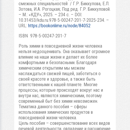
смежных специальностей / Г.Р. Биккулова, Е.Л.
Зотова, И.А. Рогоцкая; Под ред. Г.Р. Биккуловой.
– М.: «КДУ», 2025. – 234 с. – DOI:
10.31453/kdu.ru.978-5-00247-201-7-2025-234. –
URL:
https://bookonlime.ru/node/84052
ISBN 978-5-00247-201-7
Роль химии в повседневной жизни человека
нельзя недооценивать. Она оказывает огромное
влияние на наши жизни и делает их более
комфортными и безопасными. Благодаря
химическим открытиям мы можем
наслаждаться свежей пищей, заботиться о
своей красоте и здоровье, а также быть
ответственными к нашей планете. Многие
процессы, которые происходят вокруг нас и
внутри нас, являются химическими, поэтому
современный быт без химии невозможен.
Тематика данного пособия – сферы
использования химических продуктов в
повседневной жизни человека.
Цель пособия – совершенствование всех видов
речевой деятельности, овладение и расширение