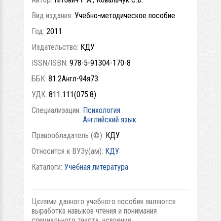
Вид издания:
Учебно-методическое пособие
Год:
2011
Издательство:
КДУ
ISSN/ISBN:
978-5-91304-170-8
ББК:
81.2Англ-94я73
УДК:
811.111(075.8)
Специализации:
Психология
Английский язык
Правообладатель (©):
КДУ
Относится к ВУЗу(ам):
КДУ
Каталоги:
Учебная литература
Целями данного учебного пособия являются
выработка навыков чтения и понимания
специального текста, усвоение