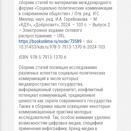
сборник статей по материалам международного
форума «Социально-политические коммуникации
в современном обществе» / Отв. ред. И.С.
Миллер; науч. ред. И.А. Герейханова. – М.:
«КДУ», «Добросвет», 2024. – 103 с. – Выпуск 2.
– Электронное издание сетевого
распространения. – URL:
https://bookonlime.ru/node/73589
– doi:
10.31453/kdu.ru.978-5-7913-1370-6-2024-103.
ISBN 978-5-7913-1370-6
Сборник статей посвящен исследованию
различных аспектов социально-политических
коммуникаций в числе которых:
медиапространство государства,
информационный суверенитет, конфликтный
потенциал коммуникаций, традиционные
ценности как скрепа современного государства.
Также в сборнике нашли освещение некоторые
коммуникационные практики молодых
исследователей. Так, особое внимание уделено
возможностям цифровых медиа, специфике
применения инфографики, бренд-медиа в