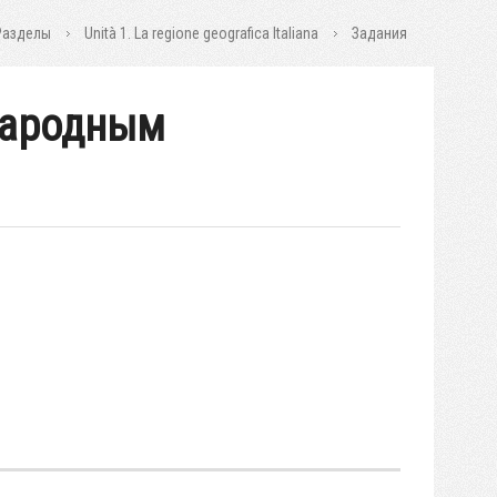
Разделы
Unità 1. La regione geografica Italiana
Задания
народным