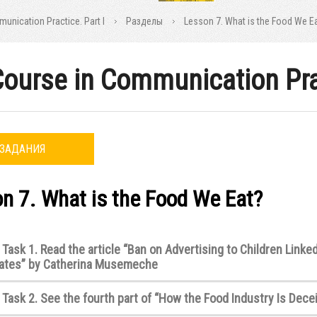
nication Practice. Part I
Разделы
Lesson 7. What is the Food We E
ourse in Communication Prac
ЗАДАНИЯ
n 7. What is the Food We Eat?
 Task 1. Read the article “Ban on Advertising to Children Linke
Rates” by Catherina Musemeche
 Task 2. See the fourth part of “How the Food Industry Is Dece