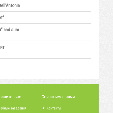
ell’Antonia
et”
ou” and sum
тит
олнительно
Связаться с нами
чебные заведения
Контакты