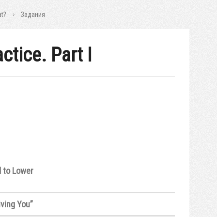
at?
Задания
tice. Part I
d to Lower
iving You”