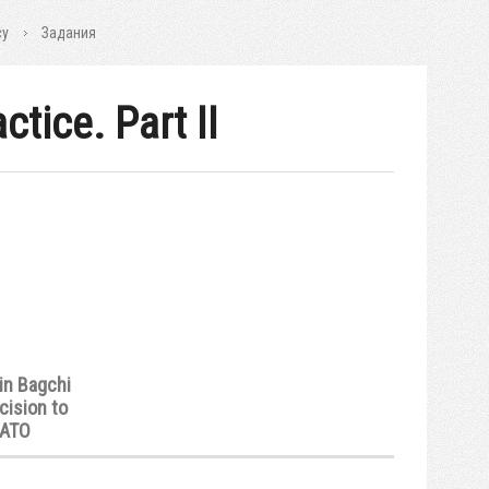
cy
Задания
tice. Part II
yin Bagchi
cision to
NATO