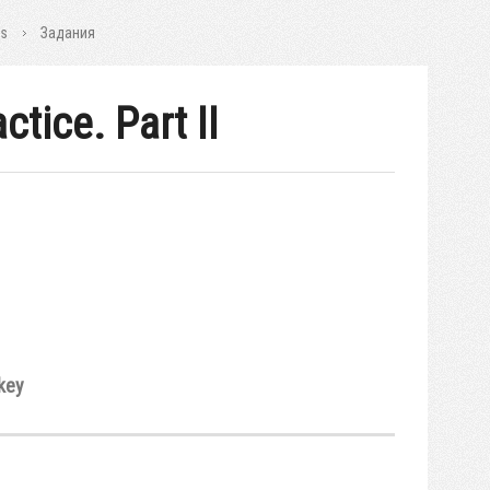
ns
Задания
tice. Part II
key