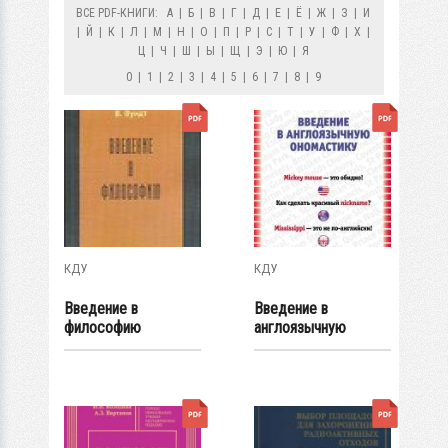
ВСЕ PDF-КНИГИ:
А
|
Б
|
В
|
Г
|
Д
|
Е
|
Ё
|
Ж
|
З
|
И
|
Й
|
К
|
Л
|
М
|
Н
|
О
|
П
|
Р
|
С
|
Т
|
У
|
Ф
|
Х
|
Ц
|
Ч
|
Ш
|
Ы
|
Щ
|
Э
|
Ю
|
Я
0
|
1
|
2
|
3
|
4
|
5
|
6
|
7
|
8
|
9
КДУ
КДУ
Введение в
Введение в
философию
англоязычную
ономастику