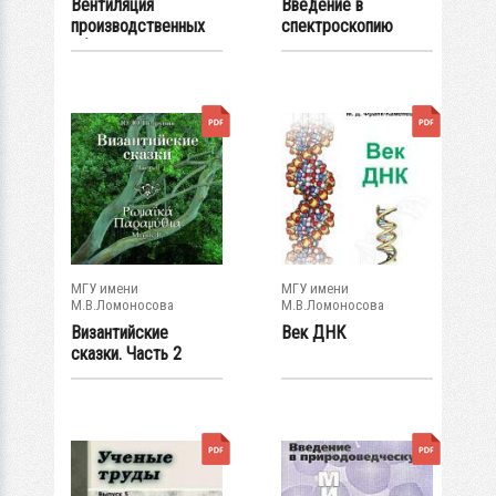
Вентиляция
Введение в
производственных
спектроскопию
объектов
диэлектриков. Часть
2....
МГУ имени
МГУ имени
М.В.Ломоносова
М.В.Ломоносова
Византийские
Век ДНК
сказки. Часть 2