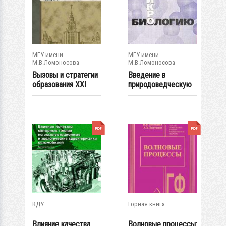
МГУ имени
МГУ имени
М.В.Ломоносова
М.В.Ломоносова
Вызовы и стратегии
Введение в
образования XXI
природоведческую
века. Ученые...
микробиологию
КДУ
Горная книга
Влияние качества
Волновые процессы: