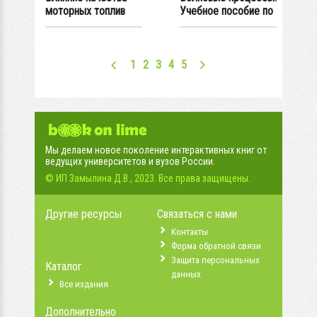
моторных топлив
Учебное пособие по
на...
проведению...
1
2
3
4
5
Мы делаем новое поколение интерактивных книг от
ведущих университетов и вузов России.
© ИП Замылина Д.В., 2023. Все права защищены.
Другие ресурсы
Связаться с нами
Контакты
Форма обратной связи
Защита персональных
Каталог
данных
Все издания
Дополнительно