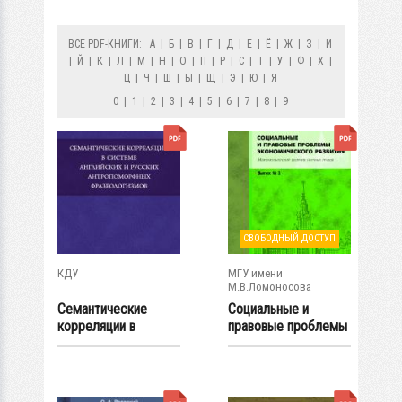
ВСЕ PDF-КНИГИ:
А
|
Б
|
В
|
Г
|
Д
|
Е
|
Ё
|
Ж
|
З
|
И
|
Й
|
К
|
Л
|
М
|
Н
|
О
|
П
|
Р
|
С
|
Т
|
У
|
Ф
|
Х
|
Ц
|
Ч
|
Ш
|
Ы
|
Щ
|
Э
|
Ю
|
Я
0
|
1
|
2
|
3
|
4
|
5
|
6
|
7
|
8
|
9
СВОБОДНЫЙ ДОСТУП
КДУ
МГУ имени
М.В.Ломоносова
Семантические
Социальные и
корреляции в
правовые проблемы
системе английских
экономического...
и...