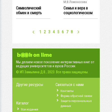
М.В.Ломоносова
Символический
Семья и вера в
обмен и смерть
социологическом
измерении (...
1
2
3
4
5
6
7
8
Мы делаем новое поколение интерактивных книг от
ведущих университетов и вузов России.
© ИП Замылина Д.В., 2023. Все права защищены.
Другие ресурсы
Связаться с нами
Контакты
Форма обратной связи
Защита персональных
Каталог
данных
Все издания