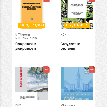
СВОБОДНЫЙ ДОСТУП
СВОБОДНЫЙ ДОСТУП
МГУ имени
КДУ
М.В.Ломоносова
Синхронное и
Сосудистые
диахронное в
растения
сравнительно-...
Байкальского
заповедника....
КДУ
МГУ имени