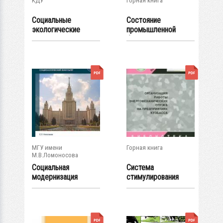
КДУ
Горная книга
Социальные
Состояние
экологические
промышленной
практики. Состояние
безопасности,
и...
охраны труда...
МГУ имени
Горная книга
М.В.Ломоносова
Социальная
Система
модернизация
стимулирования
России.
инженерно-
Человеческий...
технических...